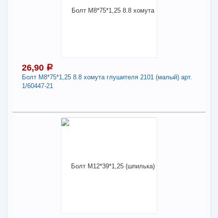
В наличии
Наличие товара в магазинах уточняйте по телефону
Болт М12*35*1,75 6.8 рул.редуктора Г-З арт.
201542-П29
Длина:
12
26,90
a
Болт М8*75*1,25 8.8 хомута глушителя 2101 (малый) арт.
-
+
25,39
a
1/60447-21
В КОРЗИНУ
26,90
a
Поделиться
В наличии
Наличие товара в магазинах уточняйте по телефону
Болт М8*75*1,25 8.8 хомута глушителя 2101
(малый) арт. 1/60447-21
Длина:
8