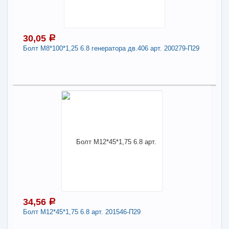
П29
Длина:
12
30,05
a
Болт М8*100*1,25 6.8 генератора дв.406 арт. 200279-П29
-
+
31,55
a
В КОРЗИНУ
30,05
a
Поделиться
В наличии
Наличие товара в магазинах уточняйте по телефону
Болт М8*100*1,25 6.8 генератора дв.406 арт.
200279-П29
Длина:
8
34,56
a
Болт М12*45*1,75 6.8 арт. 201546-П29
-
+
30,05
a