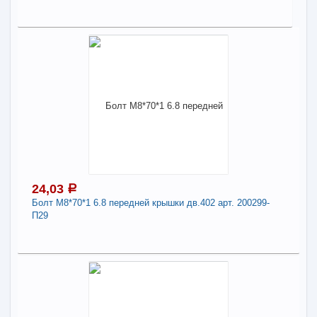
В КОРЗИНУ
34,56
a
В наличии
Поделиться
Наличие товара в магазинах уточняйте по телефону
Болт М12*45*1,75 6.8 арт. 201546-П29
Длина:
12
-
+
34,56
a
24,03
a
Болт М8*70*1 6.8 передней крышки дв.402 арт. 200299-
П29
В КОРЗИНУ
24,03
Поделиться
a