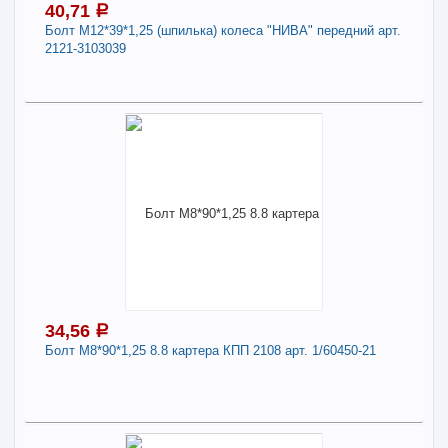
40,71
a
Болт М12*39*1,25 (шпилька) колеса "НИВА" передний арт.
-
+
26,90
a
2121-3103039
В КОРЗИНУ
40,71
a
В наличии
Поделиться
Наличие товара в магазинах уточняйте по телефону
Болт М12*39*1,25 (шпилька) колеса "НИВА"
передний арт. 2121-3103039
Длина:
12
34,56
a
-
+
40,71
a
Болт М8*90*1,25 8.8 картера КПП 2108 арт. 1/60450-21
В КОРЗИНУ