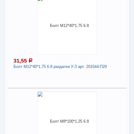
34,56
a
Поделиться
В наличии
Наличие товара в магазинах уточняйте по телефону
Болт М8*90*1,25 8.8 картера КПП 2108 арт.
1/60450-21
Длина:
8
31,55
a
Болт М12*40*1,75 6.8 раздатки У-З арт. 201544-П29
-
+
34,56
a
В КОРЗИНУ
31,55
a
Поделиться
В наличии
Наличие товара в магазинах уточняйте по телефону
Болт М12*40*1,75 6.8 раздатки У-З арт. 201544-