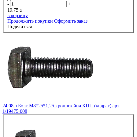
-
+
19,75
a
в корзину
Продолжить покупки
Оформить заказ
Поделиться
24,08
a
Болт М8*25*1,25 кронштейна КПП (квдрат) арт.
1/19475-008