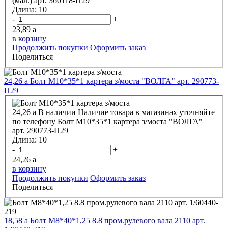
(мал.) арт. 360118-П29
Длина:
10
-
+
23,89
a
в корзину
Продолжить покупки
Оформить заказ
Поделиться
24,26
a
Болт М10*35*1 картера з/моста "ВОЛГА" арт. 290773-
П29
24,26
a
В наличии
Наличие товара в магазинах уточняйте
по телефону
Болт М10*35*1 картера з/моста "ВОЛГА"
арт. 290773-П29
Длина:
10
-
+
24,26
a
в корзину
Продолжить покупки
Оформить заказ
Поделиться
18,58
a
Болт М8*40*1,25 8.8 пром.рулевого вала 2110 арт.