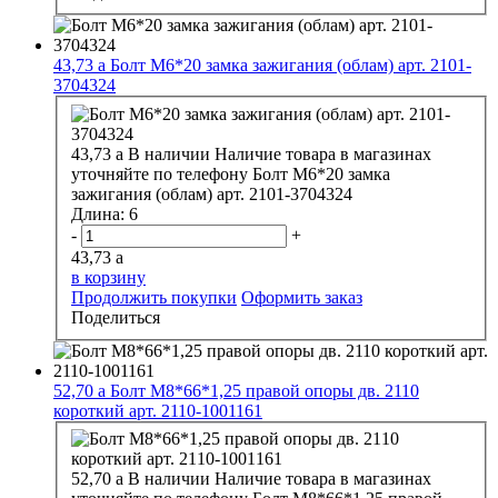
43,73
a
Болт М6*20 замка зажигания (облам) арт. 2101-
3704324
43,73
a
В наличии
Наличие товара в магазинах
уточняйте по телефону
Болт М6*20 замка
зажигания (облам) арт. 2101-3704324
Длина:
6
-
+
43,73
a
в корзину
Продолжить покупки
Оформить заказ
Поделиться
52,70
a
Болт М8*66*1,25 правой опоры дв. 2110
короткий арт. 2110-1001161
52,70
a
В наличии
Наличие товара в магазинах