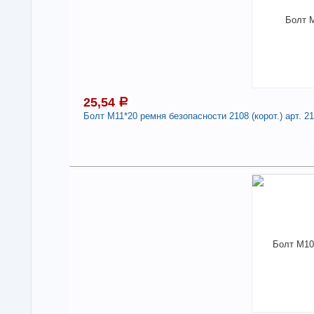
Болт
1/6
Дли
-
25,54
a
Болт М11*20 ремня безопасности 2108 (корот.) арт. 2
2
Под
В н
Нали
Бол
арт
Дли
-