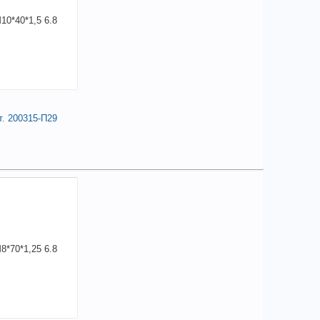
т. 200315-П29
1,64
a
аличии
чие товара в магазинах уточняйте по телефону
т М10*40*1,5 6.8 креп.кронштейна дв. "ВОЛГА"
. 200315-П29
на:
10
+
21,64
a