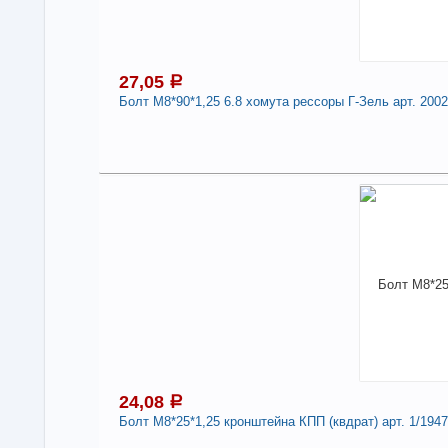
Дли
-
27,05
a
Болт М8*90*1,25 6.8 хомута рессоры Г-Зель арт. 200
2
Под
В н
Нали
Болт
200
Дли
-
24,08
a
Болт М8*25*1,25 кронштейна КПП (квдрат) арт. 1/1947