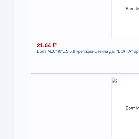
21,64
a
Болт М10*40*1,5 6.8 креп.кронштейна дв. "ВОЛГА" ар
2
В н
Нали
Бол
арт
Дли
-