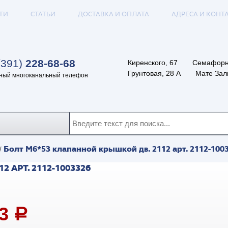
ТИ
СТАТЬИ
ДОСТАВКА И ОПЛАТА
АДРЕСА И КОНТ
(391)
228-68-68
Киренского, 67
Семафорн
Грунтовая, 28 А
Мате Залк
ный многоканальный телефон
Болт М6*53 клапанной крышкой дв. 2112 арт. 2112-100
/
АРТ. 2112-1003326
23
a