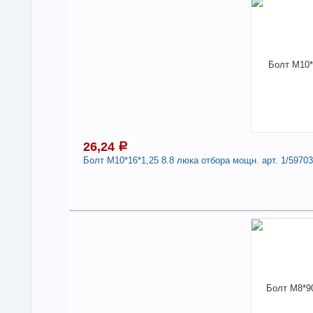
Под
В н
Нали
Болт
201
Дли
-
26,24
a
Болт М10*16*1,25 8.8 люка отбора мощн. арт. 1/59703
2
Под
В н
Нали
Бол
1/5