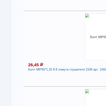
2
Под
В н
Нали
Бол
1/1
Дли
-
26,45
a
Болт М8*65*1,25 8.8 хомута глушителя 2108 арт. 1/60
2
Под
В н
Нали