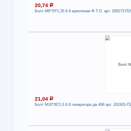
20,74
a
Болт М8*70*1,25 6.8 крепления Ф.Т.О. арт. 200273-П2
2
Под
В н
Нали
Болт 
П2
Дли
-
21,04
a
Болт М10*35*1,5 6.8 генератора дв.406 арт. 201501-П
2