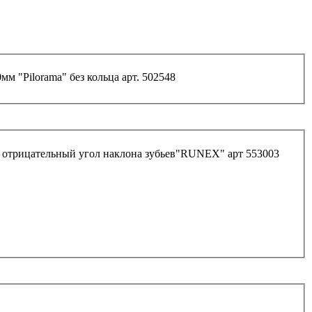
м "Pilorama" без кольца арт. 502548
отрицательный угол наклона зубьев"RUNEX" арт 553003