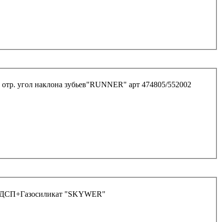
 отр. угол наклона зубьев"RUNNER" арт 474805/552002
о+ДСП+Газосиликат "SKYWER"