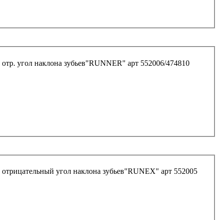
 отр. угол наклона зубьев"RUNNER" арт 552006/474810
м отрицательный угол наклона зубьев"RUNEX" арт 552005