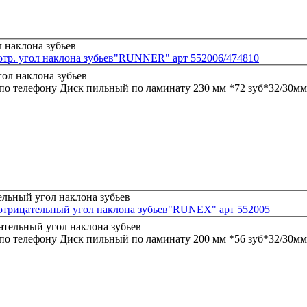
отр. угол наклона зубьев"RUNNER" арт 552006/474810
 по телефону
Диск пильный по ламинату 230 мм *72 зуб*32/30мм
 отрицательный угол наклона зубьев"RUNEX" арт 552005
 по телефону
Диск пильный по ламинату 200 мм *56 зуб*32/30м