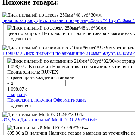
Похожие товары:
цена по запросу
Диск пильный по дереву 250мм*48 зуб*30мм "Pi
цена по запросу
Нет в наличии
Наличие товара в магазинах 
Поделиться
1 098,07
a
Диск пильный по алюминию 210мм*60зуб*32/30мм о
1 098,07
a
В наличии
Наличие товара в магазинах уточняйте
Производитель:
RUNEX
Страна происхождения:
тайвань
-
+
1 098,07
a
в корзину
Продолжить покупки
Оформить заказ
Поделиться
895,36
a
Диск пильный Multi ECO 230*30 64z
895,36
a
В наличии
Наличие товара в магазинах уточняйте п