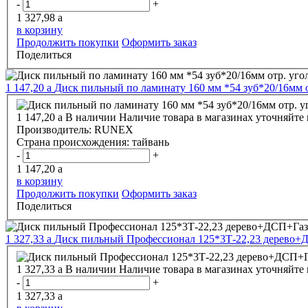
-
+
1 327,98
a
в корзину
Продолжить покупки
Оформить заказ
Поделиться
1 147,20
a
Диск пильный по ламинату 160 мм *54 зуб*20/16мм 
1 147,20
a
В наличии
Наличие товара в магазинах уточняйте
Производитель:
RUNEX
Страна происхождения:
тайвань
-
+
1 147,20
a
в корзину
Продолжить покупки
Оформить заказ
Поделиться
1 327,33
a
Диск пильный Профессионал 125*3Т-22,23 дерево
1 327,33
a
В наличии
Наличие товара в магазинах уточняйте
-
+
1 327,33
a