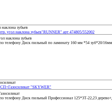
отр. угол наклона зубьев"RUNNER" арт 474805/552002
 по телефону
Диск пильный по ламинату 160 мм *54 зуб*20/16мм
+ДСП+Газосиликат "SKYWER"
 по телефону
Диск пильный Профессионал 125*3Т-22,23 дерев