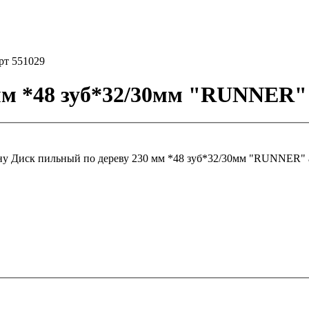
рт 551029
мм *48 зуб*32/30мм "RUNNER" 
ну
Диск пильный по дереву 230 мм *48 зуб*32/30мм "RUNNER" 