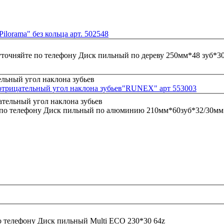
lorama" без кольца арт. 502548
уточняйте по телефону
Диск пильный по дереву 250мм*48 зуб*30м
трицательный угол наклона зубьев"RUNEX" арт 553003
 по телефону
Диск пильный по алюминию 210мм*60зуб*32/30мм 
о телефону
Диск пильный Multi ECO 230*30 64z