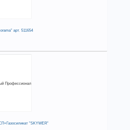
изводитель:
RUNEX
ана происхождения:
тайвань
+
1 257,70
a
orama" арт. 511654
В КОРЗИНУ
95,60
a
аличии
елиться
чие товара в магазинах уточняйте по телефону
к пильный по ламинату 160мм*54 зуб*20/16мм
lorama" арт. 511654
+
795,60
a
В КОРЗИНУ
ДСП+Газосиликат "SKYWER"