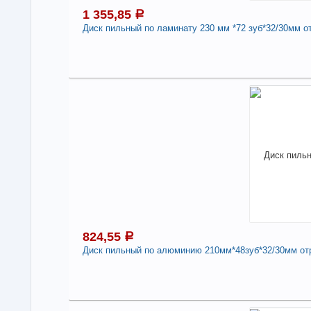
1 355,85
a
Диск пильный по ламинату 230 мм *72 зуб*32/30мм о
1
В н
Нали
Дис
зуб
арт
Про
Стр
824,55
a
-
Диск пильный по алюминию 210мм*48зуб*32/30мм от
8