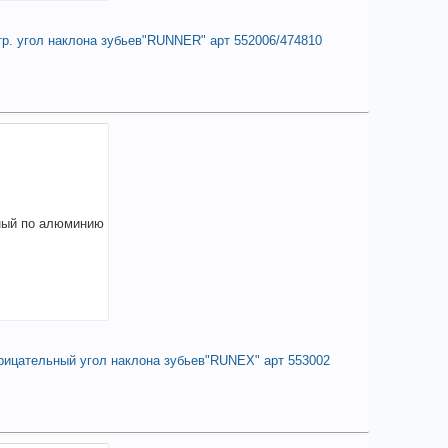
тр. угол наклона зубьев"RUNNER" арт 552006/474810
 355,85
a
аличии
чие товара в магазинах уточняйте по телефону
к пильный по ламинату 230 мм *72
*32/30мм отр. угол наклона зубьев"RUNNER"
 552006/474810
изводитель:
RUNEX
ана происхождения:
тайвань
+
1 355,85
a
рицательный угол наклона зубьев"RUNEX" арт 553002
В КОРЗИНУ
24,55
a