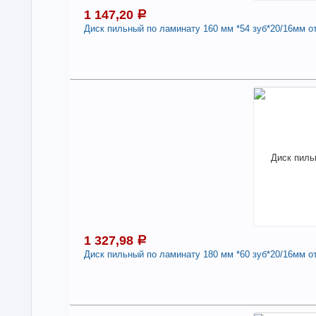
1 147,20
a
-
Диск пильный по ламинату 160 мм *54 зуб*20/16мм о
1
В н
Нали
Под
Дис
зуб
арт
Про
Стр
1 327,98
a
-
Диск пильный по ламинату 180 мм *60 зуб*20/16мм о
1