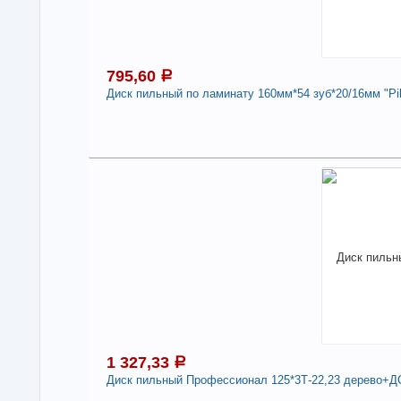
Про
Стр
-
795,60
a
Диск пильный по ламинату 160мм*54 зуб*20/16мм "Pil
7
В н
Под
Нали
Дис
"Pi
-
1 327,33
a
Диск пильный Профессионал 125*3Т-22,23 дерево+