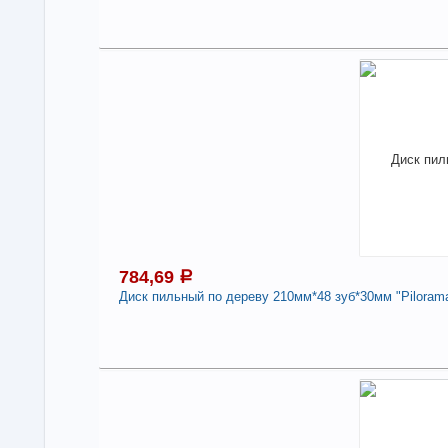
1
Под
В н
Нали
Дис
дер
-
784,69
a
Диск пильный по дереву 210мм*48 зуб*30мм "Pilorama
7
Под
В н
Нали