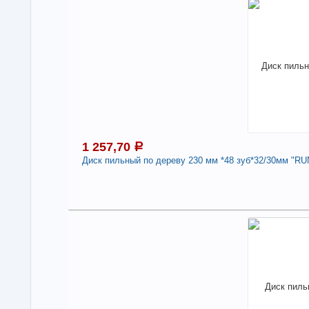
В н
Нали
Под
Дис
210
нак
Про
Стр
1 257,70
a
-
Диск пильный по дереву 230 мм *48 зуб*32/30мм "R
1
В н
Нали
Под
Дис
"RU