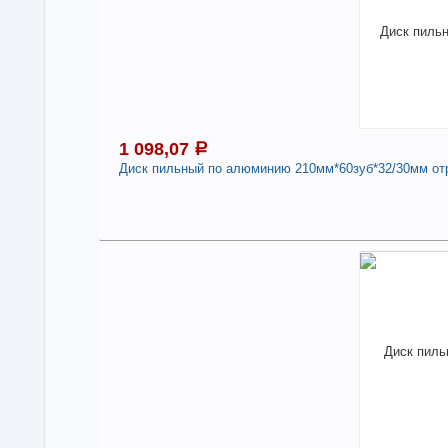
Дис
"Pi
-
1 098,07
a
Диск пильный по алюминию 210мм*60зуб*32/30мм от
1
Под
В н
Нали
Дис
210
нак
Про
Стр