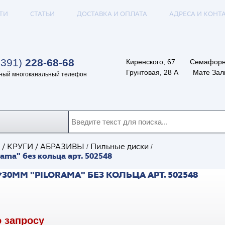
ТИ
СТАТЬИ
ДОСТАВКА И ОПЛАТА
АДРЕСА И КОНТ
(391)
228-68-68
Киренского, 67
Семафорн
Грунтовая, 28 А
Мате Залк
ный многоканальный телефон
/ КРУГИ / АБРАЗИВЫ
Пильные диски
/
/
ama" без кольца арт. 502548
0ММ "PILORAMA" БЕЗ КОЛЬЦА АРТ. 502548
о запросу