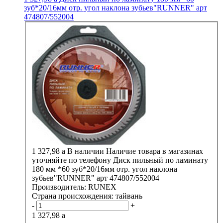
зуб*20/16мм отр. угол наклона зубьев"RUNNER" арт
474807/552004
1 327,98
a
В наличии
Наличие товара в магазинах
уточняйте по телефону
Диск пильный по ламинату
180 мм *60 зуб*20/16мм отр. угол наклона
зубьев"RUNNER" арт 474807/552004
Производитель:
RUNEX
Страна происхождения:
тайвань
-
+
1 327,98
a