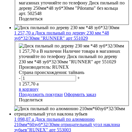
магазинах уточняйте по телефону
Диск пильный по
дереву 250мм*48 зуб*30мм "Pilorama" без кольца
арт. 502548
Поделиться
1 257,70
a
Диск пильный по дереву 230 мм *48
зуб*32/30мм "RUNNER" арт 551029
1 257,70
a
В наличии
Наличие товара в магазинах
уточняйте по телефону
Диск пильный по дереву
230 мм *48 зуб*32/30мм "RUNNER" арт 551029
Производитель:
RUNEX
Страна происхождения:
тайвань
-
+
1 257,70
a
в корзину
Продолжить покупки
Оформить заказ
Поделиться
1 098,07
a
Диск пильный по алюминию
210мм*60зуб*32/30мм отрицательный угол наклона
зубьев"RUNEX" арт 553003