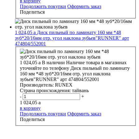
в корзину
Продолжить покупки
Оформить заказ
Поделиться
1 024,05
a
Диск пильный по ламинату 160 мм *48
зуб*20/16мм отр. угол наклона зубьев"RUNNER" арт
474804/552001
1 024,05
a
В наличии
Наличие товара в магазинах
уточняйте по телефону
Диск пильный по ламинату
160 мм *48 зуб*20/16мм отр. угол наклона
зубьев"RUNNER" арт 474804/552001
Производитель:
RUNEX
Страна происхождения:
тайвань
-
+
1 024,05
a
в корзину
Продолжить покупки
Оформить заказ
Поделиться