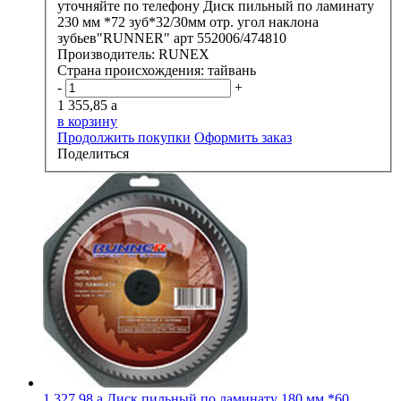
уточняйте по телефону
Диск пильный по ламинату
230 мм *72 зуб*32/30мм отр. угол наклона
зубьев"RUNNER" арт 552006/474810
Производитель:
RUNEX
Страна происхождения:
тайвань
-
+
1 355,85
a
в корзину
Продолжить покупки
Оформить заказ
Поделиться
1 327,98
a
Диск пильный по ламинату 180 мм *60