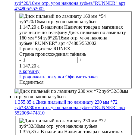
зуб*20/16мм отр. угол наклона зубьев"RUNNER" арт
474805/552002
1 147,20
a
В наличии
Наличие товара в магазинах
уточняйте по телефону
Диск пильный по ламинату
160 мм *54 зуб*20/16мм отр. угол наклона
зубьев"RUNNER" арт 474805/552002
Производитель:
RUNEX
Страна происхождения:
тайвань
-
+
1 147,20
a
в корзину
Продолжить покупки
Оформить заказ
Поделиться
1 355,85
a
Диск пильный по ламинату 230 мм *72
зуб*32/30мм отр. угол наклона зубьев"RUNNER" арт
552006/474810
1 355,85
a
В наличии
Наличие товара в магазинах