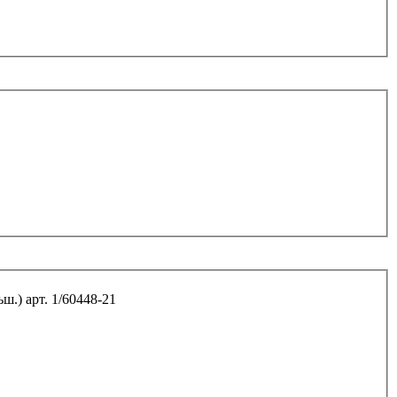
Болт М8*80*1,25 8.8 хомута глушителя 2101 (больш.) арт. 1/60448-21