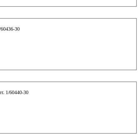
/60436-30
8*40*1,25 10.9 шаровой опоры "НИВА" арт. 1/60440-30