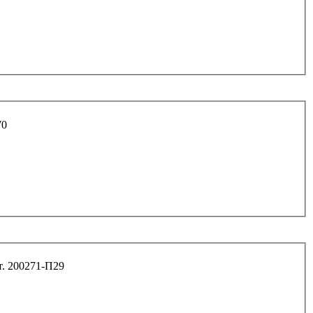
рт.11170
0*1,25 6.8 средней шестерни дв.406 арт. 200271-П29